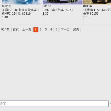
85819
80153
80156
美国F/A-18F超级大黄蜂战斗
BMD-1伞兵战车 80153
“美洲狮”H A1 4X4
机VFC-12中队 85819
1:35
击车 80156
1:48
1:35
914条
首页
上一页
1
2
3
4
5
下一页
尾页