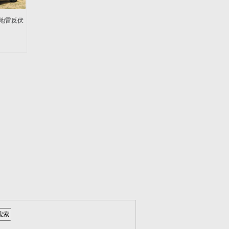
 防地雷反伏