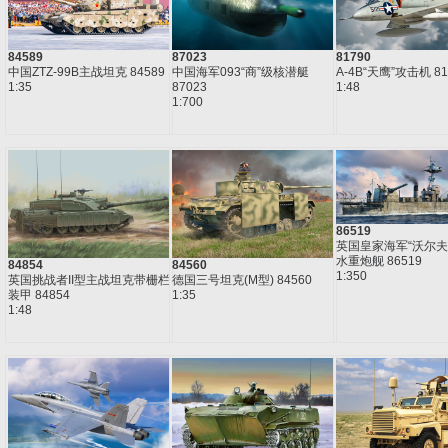
84589
87023
81790
中国ZTZ-99B主战坦克 84589
中国海军093“商”级核潜艇
A-4B“天鹰”攻击机 81
1:35
87023
1:48
1:700
86519
英国皇家海军“沃尔夫
水重炮舰 86519
84854
84560
1:350
英国挑战者II型主战坦克带栅栏
德国三号坦克(M型) 84560
装甲 84854
1:35
1:48