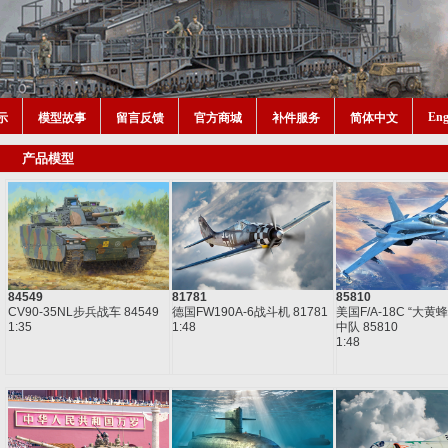
Eng
示
模型故事
留言反馈
官方商城
补件服务
简体中文
产品模型
84549
81781
85810
CV90-35NL步兵战车 84549
德国FW190A-6战斗机 81781
美国F/A-18C “大黄蜂
1:35
1:48
中队 85810
1:48