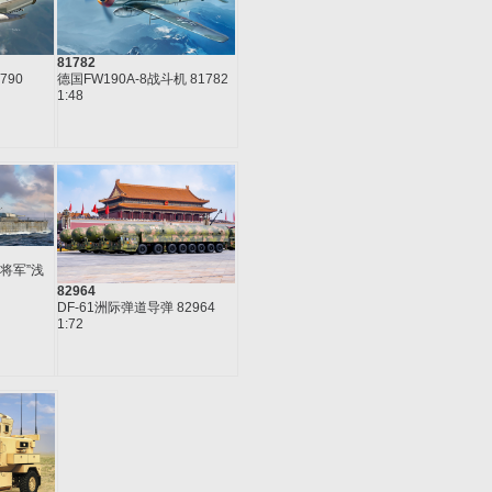
81782
790
德国FW190A-8战斗机 81782
1:48
将军”浅
82964
DF-61洲际弹道导弹 82964
1:72