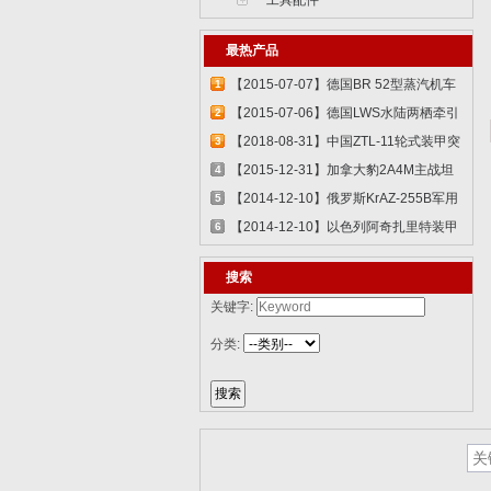
工具配件
最热产品
【2015-07-07】德国BR 52型蒸汽机车
1
829...
【2015-07-06】德国LWS水陆两栖牵引
2
车 82...
【2018-08-31】中国ZTL-11轮式装甲突
3
击车 ...
【2015-12-31】加拿大豹2A4M主战坦
4
克 8386...
【2014-12-10】俄罗斯KrAZ-255B军用
5
卡车85...
【2014-12-10】以色列阿奇扎里特装甲
6
运兵...
搜索
关键字:
分类: