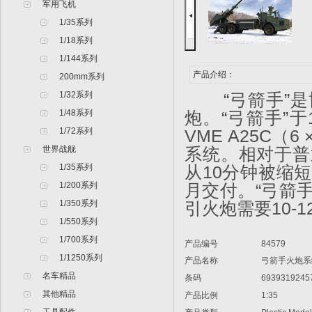
军用飞机
1/35系列
1/18系列
1/144系列
产品介绍：
200mm系列
1/32系列
“弓箭手”是
1/48系列
炮。“弓箭手”于
1/72系列
VME A25C
（
6
世界战舰
系统。相对于普
1/35系列
从
10
分钟被缩短
1/200系列
月交付。“弓箭
1/350系列
引火炮需要
10-1
1/550系列
1/700系列
产品编号
84579
1/1250系列
产品名称
弓箭手火炮系统F
名车精品
条码
6939319245
其他精品
产品比例
1:35