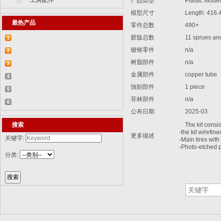
工具配件
产品类型
Plastic Model 
模型尺寸
Length: 416.
最热产品
零件总数
490+
胶版总数
11 sprues and 
1
镀铬零件
n/a
【2015-07-07】德国BR 52型蒸汽机车
2
树脂部件
n/a
829...
【2015-07-06】德国LWS水陆两栖牵引车
3
金属部件
copper tube
82...
【2018-08-31】中国ZTL-11轮式装甲突击
4
蚀刻部件
1 piece
车 ...
【2015-12-31】加拿大豹2A4M主战坦克
5
菲林部件
n/a
8386...
【2014-12-10】俄罗斯KrAZ-255B军用卡
6
公布日期
2025-03
车85...
【2014-12-10】以色列阿奇扎里特装甲运
搜索
The kit consist
兵...
-the kit w/refine
更多描述
关键字:
-Main tires with
-Photo-etched p
分类: