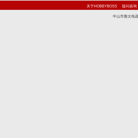
关于HOBBYBOSS
疑问咨询
中山市雅太电器有限
技术