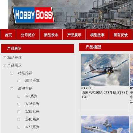
首页
公司简介
新品发布
产品展示
模型故事
留言反馈
产品模型
产品展示
精品推荐
产品展示
特别推荐
精品推荐
81781
8
装甲车辆
德国FW190A-6战斗机 81781
美
1/3系列
1:48
中
1
1/16系列
1/35系列
1/48系列
1/72系列