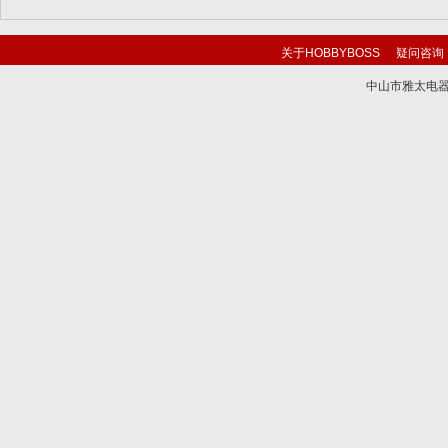
关于HOBBYBOSS
疑问咨询
中山市雅太电器有限
技术