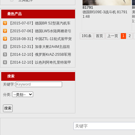
工具配件
81791
8
德国Bf109E-3战斗机 81791
美
最热产品
1:48
8
1
【2015-07-07】德国BR 52型蒸汽机车
1
829...
【2015-07-06】德国LWS水陆两栖牵引
2
191条
首页
上一页
1
2
车 82...
【2018-08-31】中国ZTL-11轮式装甲突
3
击车 ...
【2015-12-31】加拿大豹2A4M主战坦
4
克 8386...
【2014-12-10】俄罗斯KrAZ-255B军用
5
卡车85...
【2014-12-10】以色列阿奇扎里特装甲
6
运兵...
搜索
关键字:
分类: