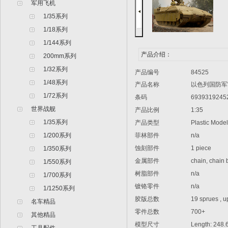
军用飞机
1/35系列
1/18系列
1/144系列
产品介绍：
200mm系列
1/32系列
产品编号
84525
1/48系列
产品名称
以色列国防军
1/72系列
条码
6939319245
世界战舰
产品比例
1:35
1/35系列
产品类型
Plastic Model 
1/200系列
菲林部件
n/a
蚀刻部件
1 piece
1/350系列
金属部件
chain, chain b
1/550系列
树脂部件
n/a
1/700系列
镀铬零件
n/a
1/1250系列
胶版总数
19 sprues , up 
名车精品
零件总数
700+
其他精品
模型尺寸
Length: 248