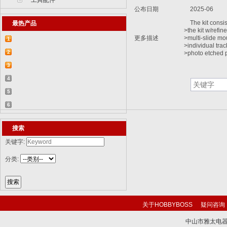
工具配件
公布日期
2025-06
The kit consist
最热产品
>the kit w/refine
更多描述
>multi-slide mo
1
>individual trac
【2015-07-07】德国BR 52型蒸汽机车
2
>photo etched p
829...
【2015-07-06】德国LWS水陆两栖牵引车
3
82...
【2018-08-31】中国ZTL-11轮式装甲突击
4
车 ...
【2015-12-31】加拿大豹2A4M主战坦克
5
8386...
【2014-12-10】俄罗斯KrAZ-255B军用卡
6
车85...
【2014-12-10】以色列阿奇扎里特装甲运
搜索
兵...
关键字:
分类:
关于HOBBYBOSS
疑问咨询
中山市雅太电器有限