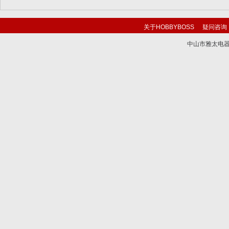
关于HOBBYBOSS
疑问咨询
中山市雅太电器有限
技术