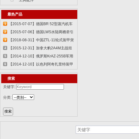
工具配件
最热产品
【2015-07-07】德国BR 52型蒸汽机车
1
829...
【2015-07-06】德国LWS水陆两栖牵引
2
车 82...
【2018-08-31】中国ZTL-11轮式装甲突
3
击车 ...
【2015-12-31】加拿大豹2A4M主战坦
4
克 8386...
【2014-12-10】俄罗斯KrAZ-255B军用
5
卡车85...
【2014-12-10】以色列阿奇扎里特装甲
6
运兵...
搜索
关键字:
分类: