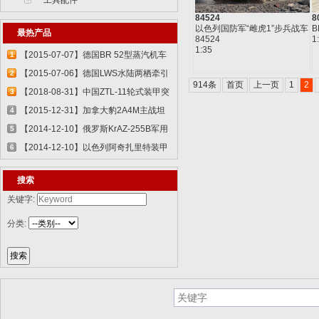
工具配件
84524
8
以色列国防军“雌虎1”步兵战车
B
最热产品
84524
1
1:35
【2015-07-07】德国BR 52型蒸汽机车
1
829...
【2015-07-06】德国LWS水陆两栖牵引
2
914条
首页
上一页
1
2
车 82...
【2018-08-31】中国ZTL-11轮式装甲突
3
击车 ...
【2015-12-31】加拿大豹2A4M主战坦
4
克 8386...
【2014-12-10】俄罗斯KrAZ-255B军用
5
卡车85...
【2014-12-10】以色列阿奇扎里特装甲
6
运兵...
搜索
关键字:
分类: