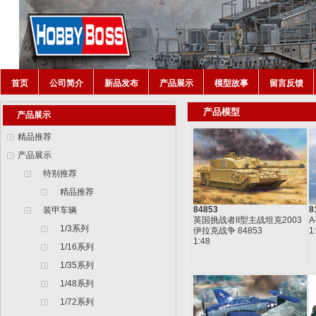
首页
公司简介
新品发布
产品展示
模型故事
留言反馈
产品模型
产品展示
精品推荐
产品展示
特别推荐
精品推荐
84853
8
装甲车辆
英国挑战者II型主战坦克2003
A
1/3系列
伊拉克战争 84853
1
1:48
1/16系列
1/35系列
1/48系列
1/72系列