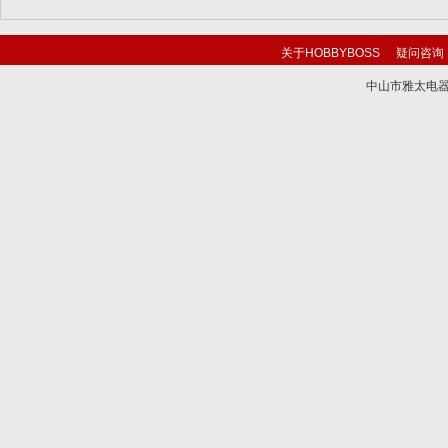
关于HOBBYBOSS
疑问咨询
中山市雅太电器有限
技术