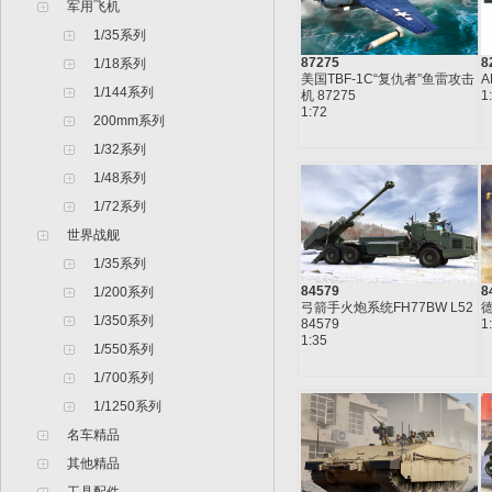
军用飞机
1/35系列
87275
8
1/18系列
美国TBF-1C“复仇者”鱼雷攻击
A
1/144系列
机 87275
1
1:72
200mm系列
1/32系列
1/48系列
1/72系列
世界战舰
1/35系列
84579
8
1/200系列
弓箭手火炮系统FH77BW L52
德
1/350系列
84579
1
1:35
1/550系列
1/700系列
1/1250系列
名车精品
其他精品