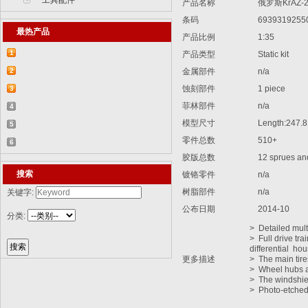
工具配件
产品名称
俄罗斯KrAZ-
条码
6939319255
最热产品
产品比例
1:35
1
产品类型
Static kit
【2015-07-07】德国BR 52型蒸汽机车
2
金属部件
n/a
829...
【2015-07-06】德国LWS水陆两栖牵引车
蚀刻部件
1 piece
3
菲林部件
n/a
82...
【2018-08-31】中国ZTL-11轮式装甲突击
4
模型尺寸
Length:247.
车 ...
【2015-12-31】加拿大豹2A4M主战坦克
5
零件总数
510+
8386...
【2014-12-10】俄罗斯KrAZ-255B军用卡
6
胶版总数
12 sprues and
车85...
【2014-12-10】以色列阿奇扎里特装甲运
搜索
镀铬零件
n/a
兵...
树脂部件
n/a
关键字:
公布日期
2014-10
分类:
>
Detailed mult
>
Full drive tr
differential
hou
更多描述
>
The main tire
>
Wheel hubs ar
>
The windshie
>
Photo-etched