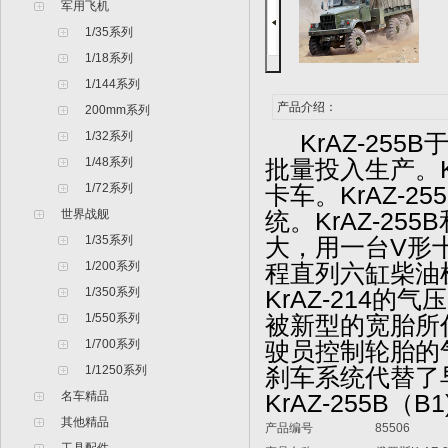
军用飞机
1/35系列
1/18系列
1/144系列
产品介绍：
200mm系列
1/32系列
KrAZ-255B
于
1/48系列
批量投入生产。Kr
1/72系列
卡车。KrAZ-
世界战舰
统。KrAZ-25
1/35系列
大，用一台V形十
1/200系列
程直列六缸柴油
1/350系列
KrAZ-214的气
1/550系列
被新型的宽胎所
1/700系列
驶员控制轮胎的气
1/1250系列
刹车系统代替了
名车精品
KrAZ-255B（
其他精品
产品编号
85506