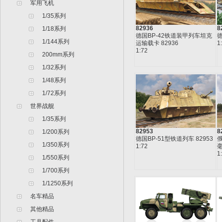
军用飞机
1/35系列
82936
8
1/18系列
德国BP-42铁道装甲列车坦克
德
1/144系列
运输载卡 82936
1
1:72
200mm系列
1/32系列
1/48系列
1/72系列
世界战舰
1/35系列
82953
8
1/200系列
德国BP-51型铁道列车 82953
俄
1/350系列
1:72
毫
1
1/550系列
1/700系列
1/1250系列
名车精品
其他精品