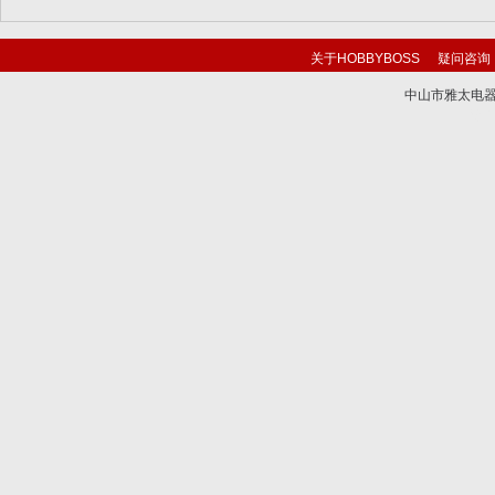
关于HOBBYBOSS
疑问咨询
中山市雅太电器有限
技术