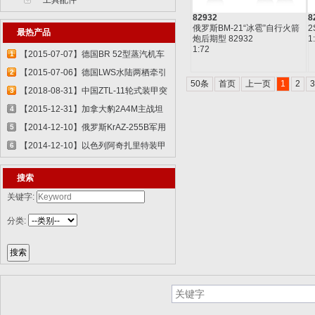
工具配件
82932
8
俄罗斯BM-21“冰雹”自行火箭
2
最热产品
炮后期型 82932
1
1:72
【2015-07-07】德国BR 52型蒸汽机车
1
829...
【2015-07-06】德国LWS水陆两栖牵引
2
50条
首页
上一页
1
2
3
车 82...
【2018-08-31】中国ZTL-11轮式装甲突
3
击车 ...
【2015-12-31】加拿大豹2A4M主战坦
4
克 8386...
【2014-12-10】俄罗斯KrAZ-255B军用
5
卡车85...
【2014-12-10】以色列阿奇扎里特装甲
6
运兵...
搜索
关键字:
分类: