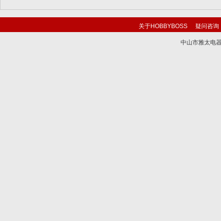
关于HOBBYBOSS
疑问咨询
中山市雅太电器有限
技术