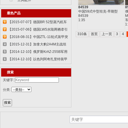
工具配件
84539
8
中国59式中型坦克-早期型
俄
最热产品
84539
M
1:35
车
【2015-07-07】德国BR 52型蒸汽机车
1
1
829...
【2015-07-06】德国LWS水陆两栖牵引
2
310条
首页
上一页
3
4
车 82...
【2018-08-31】中国ZTL-11轮式装甲突
3
击车 ...
【2015-12-31】加拿大豹2A4M主战坦
4
克 8386...
【2014-12-10】俄罗斯KrAZ-255B军用
5
卡车85...
【2014-12-10】以色列阿奇扎里特装甲
6
运兵...
搜索
关键字:
分类: