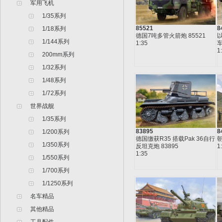
军用飞机
1/35系列
85521
8
1/18系列
德国7吨多管火箭炮 85521
1/144系列
1:35
车
1
200mm系列
1/32系列
1/48系列
1/72系列
世界战舰
1/35系列
83895
8
1/200系列
德国缴获R35 搭载Pak 36自行
朝
1/350系列
反坦克炮 83895
1
1:35
1/550系列
1/700系列
1/1250系列
名车精品
其他精品