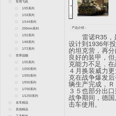
军用飞机
1/35系列
1/18系列
1/144系列
产品介绍：
200mm系列
1/32系列
雷诺R35，是
1/48系列
设计到1936
1/72系列
的坦克营，再分
世界战舰
良好的装甲，但
1/35系列
克能力不足．在
1/200系列
４月换装威力更
1/350系列
克在战争爆发后被
1/550系列
辆生产完成，Ｒ
1/700系列
３５也部分出口
1/1250系列
战争期间，德国
名车精品
击车使用。
其他精品