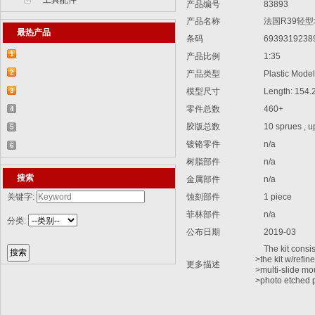
工具配件
产品编号
83893
产品名称
法国R39轻型
最热产品
条码
6939319238
1
产品比例
1:35
【2015-07-07】德国BR 52型蒸汽机车
2
产品类型
Plastic Model 
829...
【2015-07-06】德国LWS水陆两栖牵引车
3
模型尺寸
Length: 154
82...
【2018-08-31】中国ZTL-11轮式装甲突击
零件总数
460+
4
胶版总数
10 sprues , upp
车 ...
【2015-12-31】加拿大豹2A4M主战坦克
5
镀铬零件
n/a
8386...
【2014-12-10】俄罗斯KrAZ-255B军用卡
6
树脂部件
n/a
车85...
【2014-12-10】以色列阿奇扎里特装甲运
搜索
金属部件
n/a
兵...
关键字:
蚀刻部件
1 piece
菲林部件
n/a
分类:
公布日期
2019-03
The kit consist
>the kit w/refine
更多描述
>multi-slide mo
>photo etched p