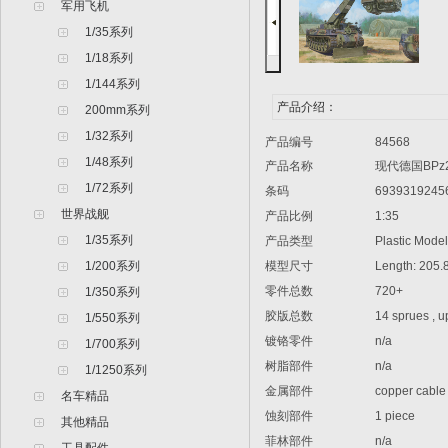
军用飞机
1/35系列
1/18系列
1/144系列
产品介绍：
200mm系列
1/32系列
产品编号
84568
1/48系列
产品名称
现代德国
BPz
1/72系列
条码
6939319245
世界战舰
产品比例
1:35
1/35系列
产品类型
Plastic Model 
1/200系列
模型尺寸
Length: 205.
零件总数
720+
1/350系列
胶版总数
14 sprues , up
1/550系列
镀铬零件
n/a
1/700系列
树脂部件
n/a
1/1250系列
金属部件
copper cable
名车精品
蚀刻部件
1 piece
其他精品
菲林部件
n/a