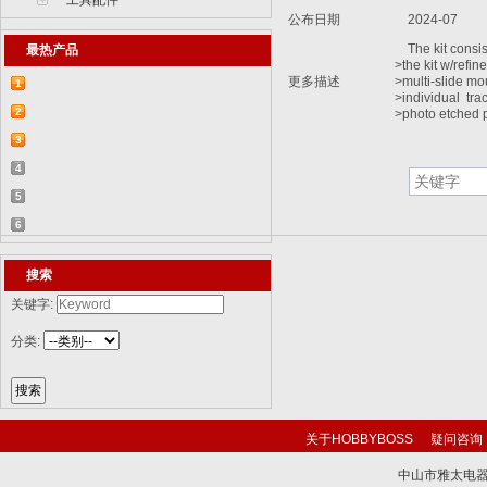
工具配件
公布日期
2024-07
The kit consist
最热产品
>the kit w/refine
更多描述
>multi-slide mo
1
>individual tra
【2015-07-07】德国BR 52型蒸汽机车
2
>photo etched p
829...
【2015-07-06】德国LWS水陆两栖牵引车
3
82...
【2018-08-31】中国ZTL-11轮式装甲突击
4
车 ...
【2015-12-31】加拿大豹2A4M主战坦克
5
8386...
【2014-12-10】俄罗斯KrAZ-255B军用卡
6
车85...
【2014-12-10】以色列阿奇扎里特装甲运
搜索
兵...
关键字:
分类:
关于HOBBYBOSS
疑问咨询
中山市雅太电器有限