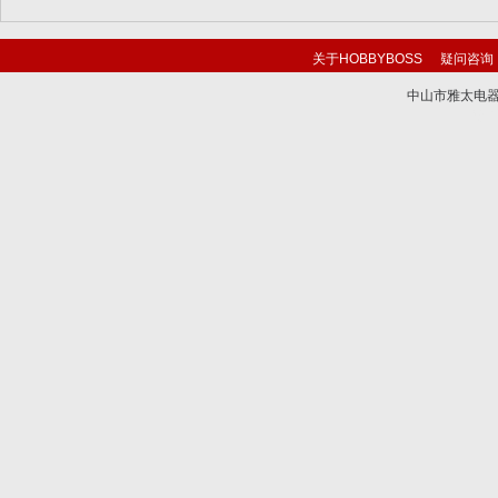
关于HOBBYBOSS
疑问咨询
中山市雅太电器有限
技术