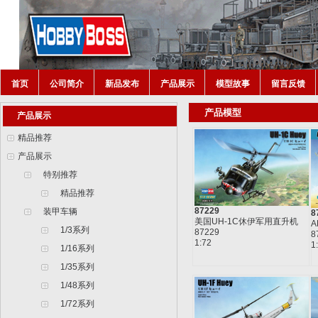
首页
公司简介
新品发布
产品展示
模型故事
留言反馈
产品模型
产品展示
精品推荐
产品展示
特别推荐
精品推荐
87229
装甲车辆
8
美国UH-1C休伊军用直升机
A
1/3系列
87229
8
1:72
1
1/16系列
1/35系列
1/48系列
1/72系列