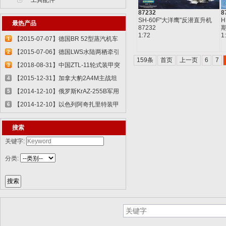
工具配件
87232
8
SH-60F"大洋鹰"反潜直升机
H
最热产品
87232
期
1:72
1
【2015-07-07】德国BR 52型蒸汽机车
1
829...
【2015-07-06】德国LWS水陆两栖牵引
2
159条
首页
上一页
6
7
车 82...
【2018-08-31】中国ZTL-11轮式装甲突
3
击车 ...
【2015-12-31】加拿大豹2A4M主战坦
4
克 8386...
【2014-12-10】俄罗斯KrAZ-255B军用
5
卡车85...
【2014-12-10】以色列阿奇扎里特装甲
6
运兵...
搜索
关键字:
分类: