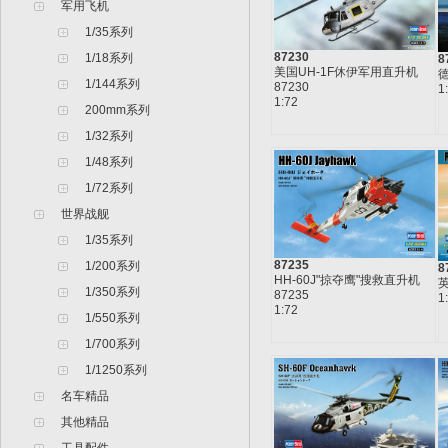
军用飞机
1/35系列
87230
1/18系列
8
美国UH-1F休伊军用直升机
德
1/144系列
87230
1
1:72
200mm系列
1/32系列
1/48系列
1/72系列
世界战舰
1/35系列
87235
1/200系列
8
HH-60J"掠夺鹰"搜救直升机
英
1/350系列
87235
1
1:72
1/550系列
1/700系列
1/1250系列
名车精品
其他精品