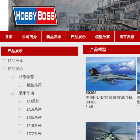
首页
公司简介
新品发布
产品展示
模型故事
留言反馈
产品模型
产品展示
精品推荐
产品展示
特别推荐
精品推荐
80368
8
装甲车辆
美国F-14D“超级雄猫”战斗机
美
1/3系列
80368
型
1:48
1
1/16系列
1/35系列
1/48系列
1/72系列