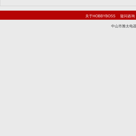
关于HOBBYBOSS
疑问咨询
中山市雅太电器有限
技术