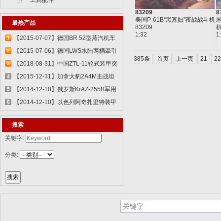
工具配件
83209
8
美国P-61B“黑寡妇”夜战战斗机
米
最热产品
83209
机
1:32
1
【2015-07-07】德国BR 52型蒸汽机车
1
829...
【2015-07-06】德国LWS水陆两栖牵引
2
385条
首页
上一页
21
22
车 82...
【2018-08-31】中国ZTL-11轮式装甲突
3
击车 ...
【2015-12-31】加拿大豹2A4M主战坦
4
克 8386...
【2014-12-10】俄罗斯KrAZ-255B军用
5
卡车85...
【2014-12-10】以色列阿奇扎里特装甲
6
运兵...
搜索
关键字:
分类: