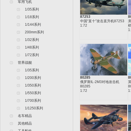
军用飞机
1/35系列
87253
8
1/18系列
中国“直十”攻击直升机87253
美
1/144系列
1:72
机
1
200mm系列
1/32系列
1/48系列
1/72系列
世界战舰
1/35系列
80285
8
1/200系列
俄罗斯IL-2M3对地攻击机
1/350系列
80285
8
1:72
1
1/550系列
1/700系列
1/1250系列
名车精品
其他精品