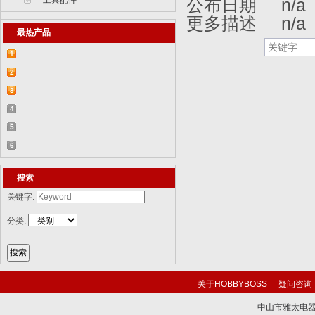
工具配件
公布日期 n/a
更多描述 n/a
最热产品
1
【2015-07-07】德国BR 52型蒸汽机车
2
829...
【2015-07-06】德国LWS水陆两栖牵引车
3
82...
【2018-08-31】中国ZTL-11轮式装甲突击
4
车 ...
【2015-12-31】加拿大豹2A4M主战坦克
5
8386...
【2014-12-10】俄罗斯KrAZ-255B军用卡
6
车85...
【2014-12-10】以色列阿奇扎里特装甲运
搜索
兵...
关键字:
分类:
关于HOBBYBOSS
疑问咨询
中山市雅太电器有限