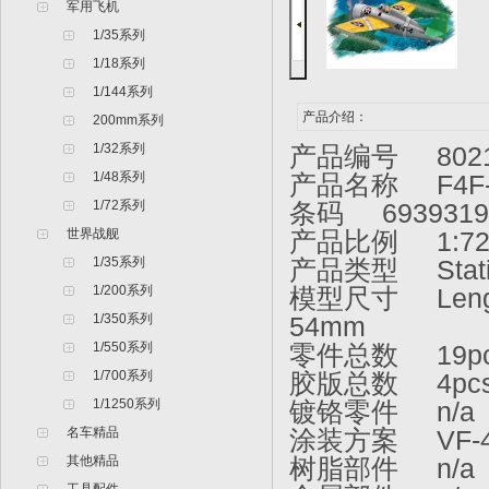
军用飞机
1/35系列
1/18系列
1/144系列
产品介绍：
200mm系列
1/32系列
产品编号 802
1/48系列
产品名称 F4F
1/72系列
条码 6939319
世界战舰
产品比例 1:7
1/35系列
产品类型 Static
1/200系列
模型尺寸 Length
1/350系列
54mm
1/550系列
零件总数 19p
1/700系列
胶版总数 4pc
1/1250系列
镀铬零件 n/a
名车精品
涂装方案 VF-41, U
其他精品
树脂部件 n/a