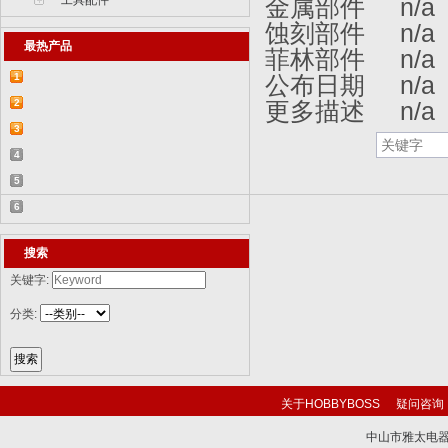
工具配件
金属部件 n/a
蚀刻部件 n/a
最热产品
菲林部件 n/a
1
公布日期 n/a
【2015-07-07】德国BR 52型蒸汽机车
2
更多描述 n/a
829...
【2015-07-06】德国LWS水陆两栖牵引车
3
82...
【2018-08-31】中国ZTL-11轮式装甲突击
4
车 ...
【2015-12-31】加拿大豹2A4M主战坦克
5
8386...
【2014-12-10】俄罗斯KrAZ-255B军用卡
6
车85...
【2014-12-10】以色列阿奇扎里特装甲运
搜索
兵...
关键字:
分类:
关于HOBBYBOSS
疑问咨询
中山市雅太电器有限