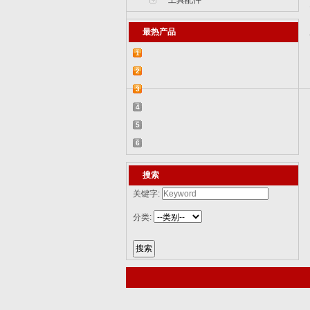
工具配件
最热产品
1
【2015-07-07】德国BR 52型蒸汽机车
2
829...
【2015-07-06】德国LWS水陆两栖牵引车
3
82...
【2018-08-31】中国ZTL-11轮式装甲突击
4
车 ...
【2015-12-31】加拿大豹2A4M主战坦克
5
8386...
【2014-12-10】俄罗斯KrAZ-255B军用卡
6
车85...
【2014-12-10】以色列阿奇扎里特装甲运
搜索
兵...
关键字:
分类: