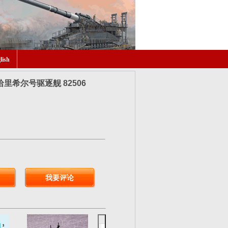
lish
哈里希尔号驱逐舰 82506
我要评论