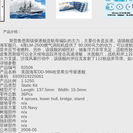
产品介绍：
斯普鲁恩斯级驱逐舰是航母编队的主力，主要任务是反潜。该级舰是
海军舰只。4座LM-2500燃气涡轮机提供了 80,000马力的动力，可以
音并且节省燃料。另外，该级舰的稳性好，储备浮力非常充足，适航性较
皮鲁恩斯级可以全天候地追踪并攻击高速潜艇，水面舰只，战机和岸上目
火力支援。沙漠风暴行动中，该级舰向伊拉克发射了112枚战斧导弹。如
详细参数
产品编号 82506
产品名称 美国海军DD-986哈里希尔号驱逐舰
条码 6939319225061
产品比例 1:1250
产品类型 Static Kit
模型尺寸 Length: 137.5mm Width: 15.0mm
零件总数 36Pcs
胶版总数 4 sprues, lower hull, bridge, stand
镀铬零件 n/a
涂装方案 US Navy
树脂部件 n/a
金属部件 n/a
蚀刻部件 n/a
菲林部件 n/a
公布日期 2008-05