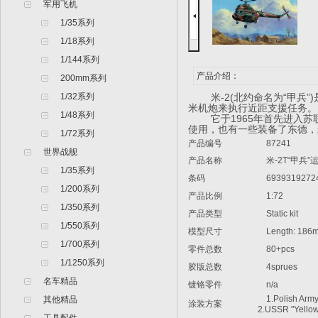
军用飞机
1/35系列
1/18系列
1/144系列
产品介绍：
200mm系列
1/32系列
米-2(北约命名为“甲
米机炮来执行近距支援任务。
1/48系列
它于1965年首先进入
使用，也有一些装备了东德，米
1/72系列
产品编号
87241
世界战舰
产品名称
米
-2T“
甲兵
”
1/35系列
条码
6939319272
1/200系列
产品比例
1:72
1/350系列
产品类型
Static kit
1/550系列
模型尺寸
Length: 186m
1/700系列
零件总数
80+pcs
1/1250系列
胶版总数
4sprues
名车精品
镀铬零件
n/a
1.Polish Army
其他精品
涂装方案
2.USSR "Yellow