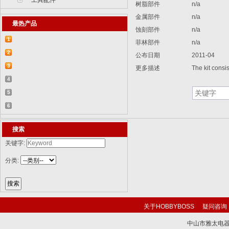
工具配件
树脂部件
n/a
金属部件
n/a
最热产品
蚀刻部件
n/a
1
菲林部件
n/a
【2015-07-07】德国BR 52型蒸汽机车
2
公布日期
2011-04
829...
【2015-07-06】德国LWS水陆两栖牵引车
3
更多描述
The kit consists
82...
【2018-08-31】中国ZTL-11轮式装甲突击
4
车 ...
【2015-12-31】加拿大豹2A4M主战坦克
5
8386...
【2014-12-10】俄罗斯KrAZ-255B军用卡
6
车85...
【2014-12-10】以色列阿奇扎里特装甲运
搜索
兵...
关键字:
分类:
关于HOBBYBOSS
疑问咨询
中山市雅太电器有限