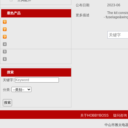
工具配件
公布日期
2023-06
The kit consist
最热产品
更多描述
- fuselage&wing
1
【2015-07-07】德国BR 52型蒸汽机车
2
829...
【2015-07-06】德国LWS水陆两栖牵引车
3
82...
【2018-08-31】中国ZTL-11轮式装甲突击
4
车 ...
【2015-12-31】加拿大豹2A4M主战坦克
5
8386...
【2014-12-10】俄罗斯KrAZ-255B军用卡
6
车85...
【2014-12-10】以色列阿奇扎里特装甲运
搜索
兵...
关键字:
分类:
关于HOBBYBOSS
疑问咨询
中山市雅太电器有限