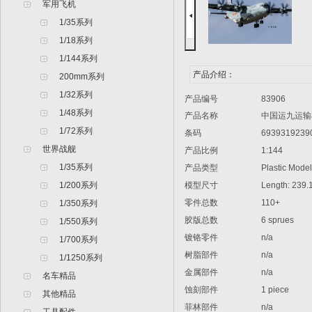
军用飞机
1/35系列
1/18系列
1/144系列
产品介绍：
200mm系列
1/32系列
产品编号
83906
1/48系列
产品名称
中国运九运输
1/72系列
条码
6939319239
世界战舰
产品比例
1:144
1/35系列
产品类型
Plastic Model A
1/200系列
模型尺寸
Length: 239.
零件总数
110+
1/350系列
胶版总数
6 sprues
1/550系列
镀铬零件
n/a
1/700系列
树脂部件
n/a
1/1250系列
金属部件
n/a
名车精品
蚀刻部件
1 piece
其他精品
菲林部件
n/a