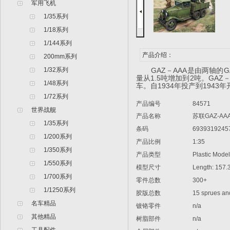
军用飞机
1/35系列
1/18系列
1/144系列
产品介绍：
200mm系列
1/32系列
GAZ
－AAA是由两轴的
量从
1.5
吨增加到
2
吨。
GAZ
1/48系列
车。自
1934
年投产到
1943
年
1/72系列
产品编号
84571
世界战舰
产品名称
苏联GAZ-A
1/35系列
条码
6939319245
1/200系列
产品比例
1:35
1/350系列
产品类型
Plastic Model 
1/550系列
模型尺寸
Length: 157.
1/700系列
零件总数
300+
1/1250系列
胶版总数
15 sprues and
名车精品
镀铬零件
n/a
其他精品
树脂部件
n/a