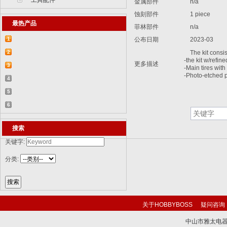
工具配件
金属部件
n/a
蚀刻部件
1 piece
最热产品
菲林部件
n/a
1
公布日期
2023-03
【2015-07-07】德国BR 52型蒸汽机车
2
The kit consist
-the kit w/refine
更多描述
829...
【2015-07-06】德国LWS水陆两栖牵引车
3
-Main tires with
-Photo-etched p
82...
【2018-08-31】中国ZTL-11轮式装甲突击
4
车 ...
【2015-12-31】加拿大豹2A4M主战坦克
5
8386...
【2014-12-10】俄罗斯KrAZ-255B军用卡
6
车85...
【2014-12-10】以色列阿奇扎里特装甲运
搜索
兵...
关键字:
分类:
关于HOBBYBOSS
疑问咨询
中山市雅太电器有限