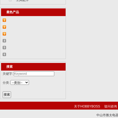
工具配件
最热产品
1
【2015-07-07】德国BR 52型蒸汽机车
2
829...
【2015-07-06】德国LWS水陆两栖牵引车
3
82...
【2018-08-31】中国ZTL-11轮式装甲突击
4
车 ...
【2015-12-31】加拿大豹2A4M主战坦克
5
8386...
【2014-12-10】俄罗斯KrAZ-255B军用卡
6
车85...
【2014-12-10】以色列阿奇扎里特装甲运
搜索
兵...
关键字:
分类:
关于HOBBYBOSS
疑问咨询
中山市雅太电器有限