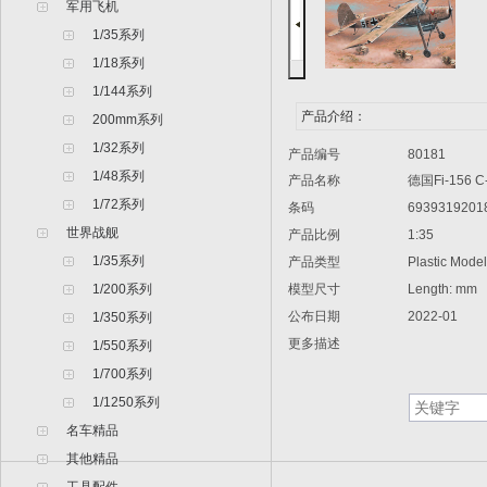
军用飞机
1/35系列
1/18系列
1/144系列
产品介绍：
200mm系列
1/32系列
产品编号
80181
1/48系列
产品名称
德国Fi-156 C
1/72系列
条码
6939319201
世界战舰
产品比例
1:35
1/35系列
产品类型
Plastic Model 
1/200系列
模型尺寸
Length: mm W
公布日期
2022-01
1/350系列
更多描述
1/550系列
1/700系列
1/1250系列
名车精品
其他精品