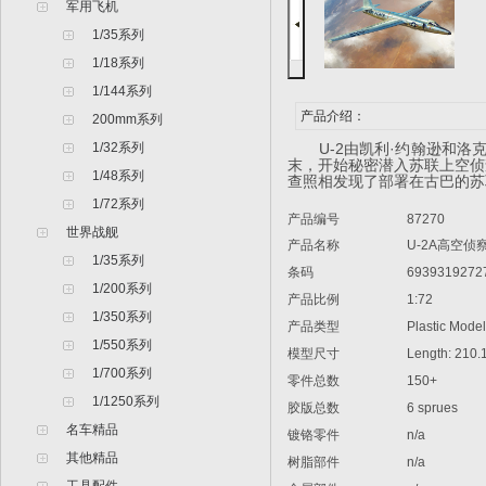
军用飞机
1/35系列
1/18系列
1/144系列
产品介绍：
200mm系列
1/32系列
U-2由凯利·约翰逊和洛克希
末，开始秘密潜入苏联上空侦查
1/48系列
查照相发现了部署在古巴的苏
1/72系列
产品编号
87270
世界战舰
产品名称
U-2A高空侦
1/35系列
条码
6939319272
1/200系列
产品比例
1:72
1/350系列
产品类型
Plastic Model A
1/550系列
模型尺寸
Length: 210
1/700系列
零件总数
150+
1/1250系列
胶版总数
6 sprues
名车精品
镀铬零件
n/a
其他精品
树脂部件
n/a