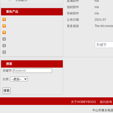
工具配件
金属部件
n/a
蚀刻部件
n/a
最热产品
菲林部件
n/a
1
公布日期
2021-07
【2015-07-07】德国BR 52型蒸汽机车
更多描述
The kit consist
2
829...
【2015-07-06】德国LWS水陆两栖牵引车
3
82...
【2018-08-31】中国ZTL-11轮式装甲突击
4
车 ...
【2015-12-31】加拿大豹2A4M主战坦克
5
8386...
【2014-12-10】俄罗斯KrAZ-255B军用卡
6
车85...
【2014-12-10】以色列阿奇扎里特装甲运
搜索
兵...
关键字:
分类:
关于HOBBYBOSS
疑问咨询
中山市雅太电器有限