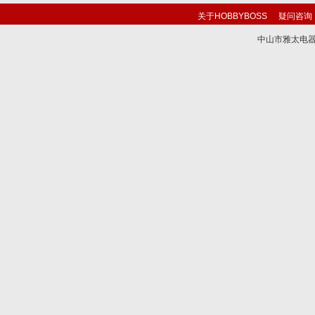
关于HOBBYBOSS
疑问咨询
中山市雅太电器有限
技术