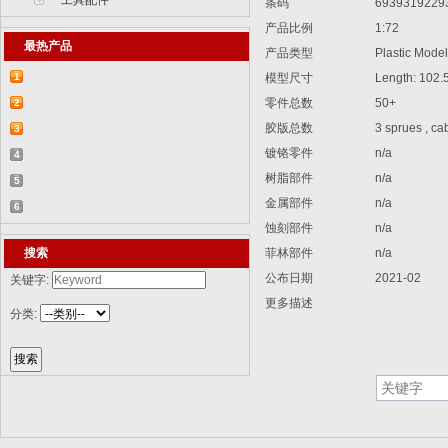
工具配件
条码
6939319229
产品比例
1:72
最热产品
产品类型
Plastic Model 
1
模型尺寸
Length: 102.
【2015-07-07】德国BR 52型蒸汽机车
零件总数
50+
2
胶版总数
3 sprues , cab
829...
【2015-07-06】德国LWS水陆两栖牵引车
3
镀铬零件
n/a
82...
【2018-08-31】中国ZTL-11轮式装甲突击
4
树脂部件
n/a
车 ...
【2015-12-31】加拿大豹2A4M主战坦克
5
金属部件
n/a
8386...
【2014-12-10】俄罗斯KrAZ-255B军用卡
6
蚀刻部件
n/a
车85...
【2014-12-10】以色列阿奇扎里特装甲运
搜索
菲林部件
n/a
兵...
公布日期
2021-02
关键字:
更多描述
分类: