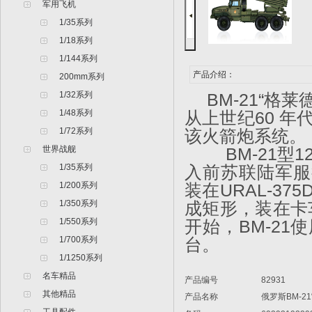
军用飞机
1/35系列
1/18系列
1/144系列
产品介绍：
200mm系列
1/32系列
BM-21“格
1/48系列
从上世纪60 
1/72系列
该火箭炮系统。
世界战舰
BM-21型12
1/35系列
入前苏联陆军服
1/200系列
装在URAL-3
1/350系列
成矩形，装在卡
1/550系列
开始，BM-21
1/700系列
台。
1/1250系列
名车精品
产品编号
82931
其他精品
产品名称
俄罗斯
BM-21