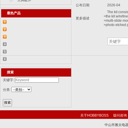
工具配件
公布日期
2026-04
The kit consist
最热产品
>the kit w/refine
更多描述
>multi-slide mo
1
>photo etched p
【2015-07-07】德国BR 52型蒸汽机车
2
829...
【2015-07-06】德国LWS水陆两栖牵引车
3
82...
【2018-08-31】中国ZTL-11轮式装甲突击
4
车 ...
【2015-12-31】加拿大豹2A4M主战坦克
5
8386...
【2014-12-10】俄罗斯KrAZ-255B军用卡
6
车85...
【2014-12-10】以色列阿奇扎里特装甲运
搜索
兵...
关键字:
分类:
关于HOBBYBOSS
疑问咨询
中山市雅太电器有限