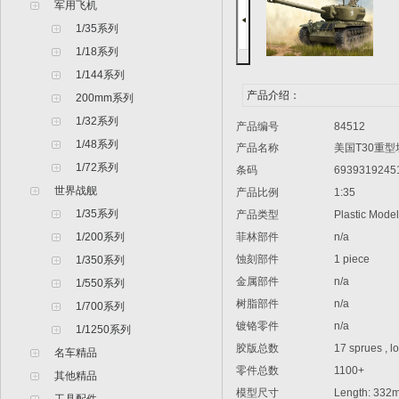
军用飞机
1/35系列
1/18系列
1/144系列
产品介绍：
200mm系列
1/32系列
产品编号
84512
1/48系列
产品名称
美国T30重型
1/72系列
条码
6939319245
世界战舰
产品比例
1:35
1/35系列
产品类型
Plastic Model 
1/200系列
菲林部件
n/a
蚀刻部件
1 piece
1/350系列
金属部件
n/a
1/550系列
树脂部件
n/a
1/700系列
镀铬零件
n/a
1/1250系列
胶版总数
17 sprues , low
名车精品
零件总数
1100+
其他精品
模型尺寸
Length: 332