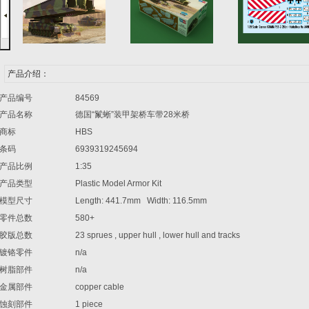
产品介绍：
产品编号
84569
产品名称
德国
“
鬣蜥
”
装甲架桥车带
28
米桥
商标
HBS
条码
6939319245694
产品比例
1:35
产品类型
Plastic Model Armor Kit
模型尺寸
Length: 441.7mm Width: 116.5mm
零件总数
580+
胶版总数
23 sprues , upper hull , lower hull and tracks
镀铬零件
n/a
树脂部件
n/a
金属部件
copper cable
蚀刻部件
1 piece