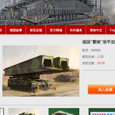
Eng
示
模型故事
留言反馈
官方商城
补件服务
简体中文
德国“鬣蜥”装甲架桥
型号：84569
模型比例：1:35
浏览次数：
8176
加入收藏