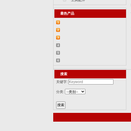
工具配件
最热产品
1
【2015-07-07】德国BR 52型蒸汽机车
2
829...
【2015-07-06】德国LWS水陆两栖牵引车
3
82...
【2018-08-31】中国ZTL-11轮式装甲突击
4
车 ...
【2015-12-31】加拿大豹2A4M主战坦克
5
8386...
【2014-12-10】俄罗斯KrAZ-255B军用卡
6
车85...
【2014-12-10】以色列阿奇扎里特装甲运
搜索
兵...
关键字:
分类: