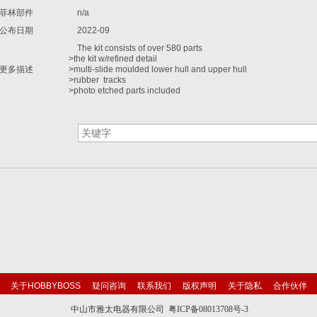
菲林部件
n/a
公布日期
2022-09
The kit consists of over 580 parts
>the kit w/refined detail
更多描述
>multi-slide moulded lower hull and upper hull
>rubber tracks
>photo etched parts included
关于HOBBYBOSS
疑问咨询
联系我们
版权声明
关于隐私
合作伙伴
中山市雅太电器有限公司 粤ICP备08013708号-3